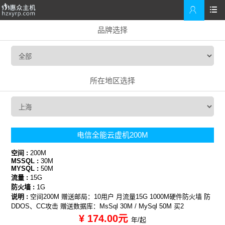


品牌选择
所在地区选择
电信全能云虚机200M
空间 :
200M
MSSQL :
30M
MYSQL :
50M
流量 :
15G
防火墙 :
1G
说明 :
空间200M 赠送邮局：10用户 月流量15G 1000M硬件防火墙 防
DDOS、CC攻击 赠送数据库：MsSql 30M / MySql 50M 买2
¥ 174.00元
年/起